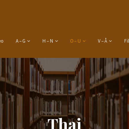
eo
A – G
H – N
O – U
V – Å
Fi
Thai