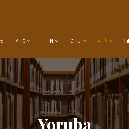
eo
A – G
H – N
O – U
V – Å
Fi
Yoruba