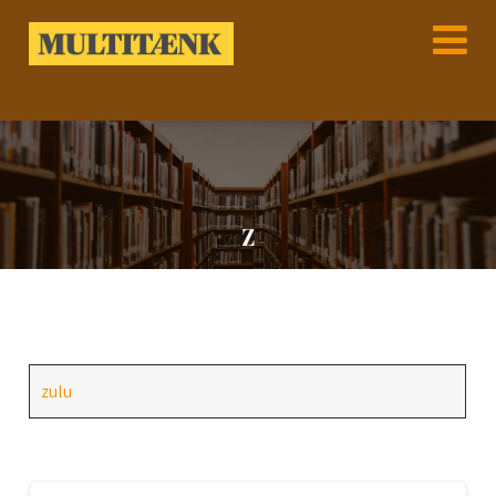
Z
zulu